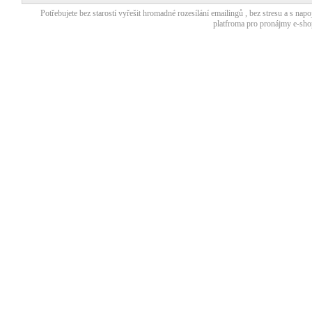
Potřebujete bez starostí
vyřešit hromadné rozesílání emailingů
, bez stresu a s nap
platfroma pro
pronájmy e-sho