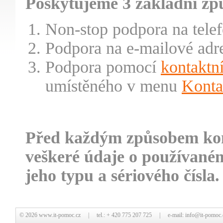
Poskytujeme 3 základní zp
Non-stop podpora na tele
Podpora na e-mailové adr
Podpora pomocí
kontaktn
umístěného v menu
Konta
Před každým způsobem kont
veškeré údaje o používaném
jeho typu a sériového čísla.
© 2026
www.it-pomoc.cz
| tel.: + 420 775 207 725 | e-mail:
info@it-pomoc.